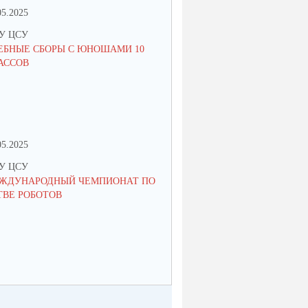
05.2025
10.02.2025
У ЦСУ
МКУ ЦСУ
ЕБНЫЕ СБОРЫ С ЮНОШАМИ 10
СТРАТЕГИЯ РАЗВИТИЯ ОБРА
АССОВ
РОССИЙСКОЙ ФЕДЕРАЦИИ: 
ЗАМЫСЛА К МЕХАНИЗМАМ
РЕАЛИЗАЦИИ
05.2025
27.04.2024
У ЦСУ
МКУ ЦСУ
ЖДУНАРОДНЫЙ ЧЕМПИОНАТ ПО
ИНФОРМАЦИОННАЯ ВСТРЕЧ
ТВЕ РОБОТОВ
ПОДРОСТКАМИ, СОСТОЯЩИ
ПРОФИЛАКТИЧЕСКИХ УЧЕТА
РОДИТЕЛЯМИ ПО ВОПРОСА
ОРГАНИЗАЦИИ ЛЕТНЕЙ ЗАН