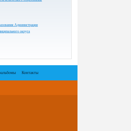
разования Администрации
ниципального округа
оальбомы
Контакты