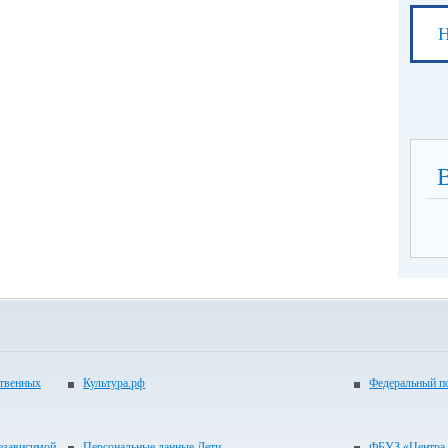
Н
ственных
Культура.рф
Федеральный по
независимой
Персональные данные.Дети
ФБУЗ «Центра 