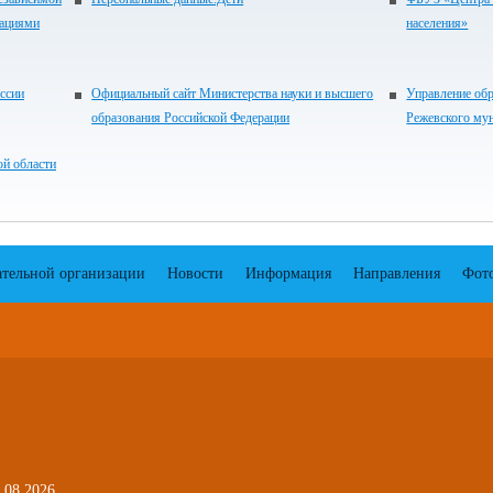
зациями
населения»
ссии
Официальный сайт Министерства науки и высшего
Управление об
образования Российской Федерации
Режевского му
ой области
ательной организации
Новости
Информация
Направления
Фот
.08.2026