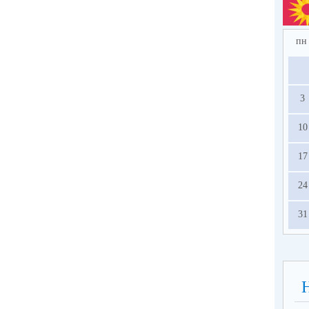
пн
3
10
17
24
31