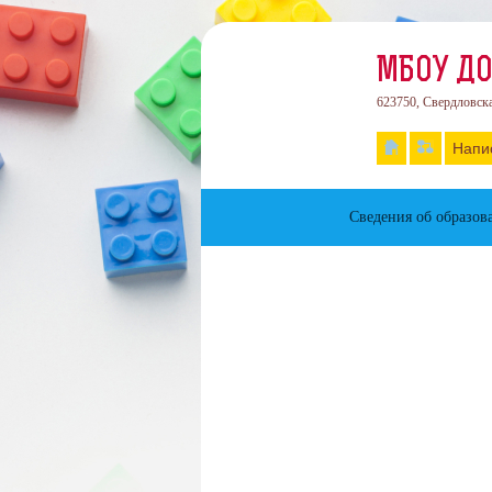
МБОУ ДО
623750, Свердловская
Напи
Сведения об образов