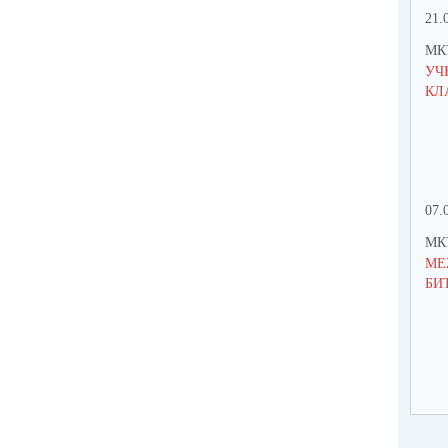
21.
МК
УЧ
КЛ
07.
МК
МЕ
БИ